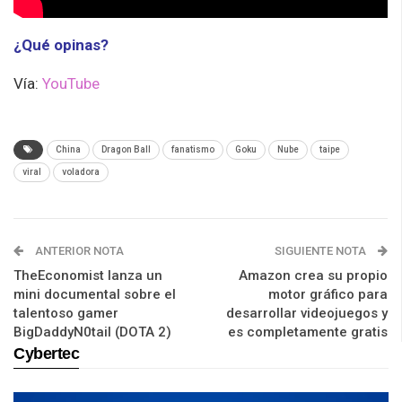
¿Qué opinas?
Vía:
YouTube
China
Dragon Ball
fanatismo
Goku
Nube
taipe
viral
voladora
ANTERIOR NOTA
SIGUIENTE NOTA
TheEconomist lanza un
Amazon crea su propio
mini documental sobre el
motor gráfico para
talentoso gamer
desarrollar videojuegos y
BigDaddyN0tail (DOTA 2)
es completamente gratis
Cybertec