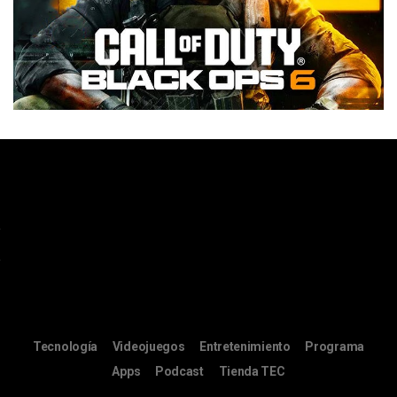
Tecnología
Videojuegos
Entretenimiento
Programa
Apps
Podcast
Tienda TEC