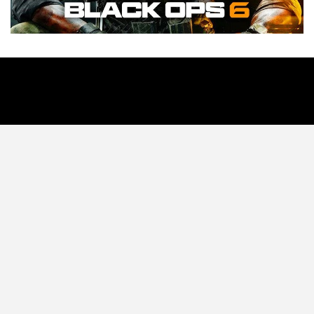
Tecnología
Videojuegos
Entretenimiento
Programa
Apps
Podcast
Tienda TEC
© 2026 - TEC. All Rights Reserved.
© Copyright © 2021 Todos lo derechos reservados -