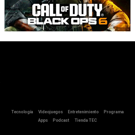
Tecnología
Videojuegos
Entretenimiento
Programa
Apps
Podcast
Tienda TEC