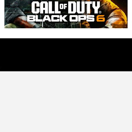
Tecnología
Videojuegos
Entretenimiento
Programa
Apps
Podcast
Tienda TEC