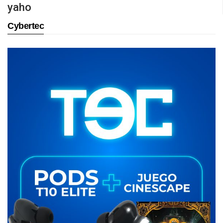
yaho
Cybertec