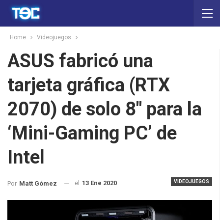
Home
Videojuegos
ASUS fabricó una
tarjeta gráfica (RTX
2070) de solo 8″ para la
‘Mini-Gaming PC’ de
Intel
VIDEOJUEGOS
el
13 Ene 2020
Por
Matt Gómez