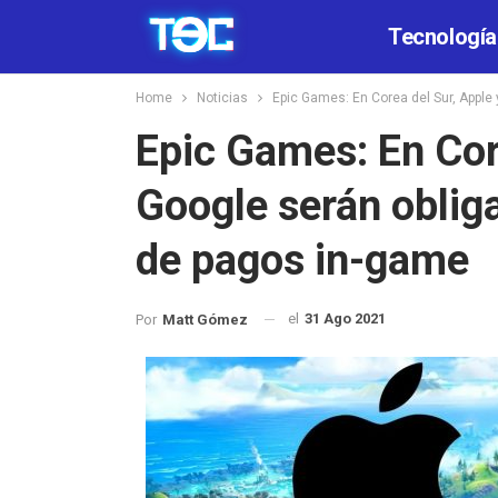
Tecnología
Home
Noticias
Epic Games: En Corea del Sur, Apple
Epic Games: En Cor
Google serán oblig
de pagos in-game
el
31 Ago 2021
Por
Matt Gómez