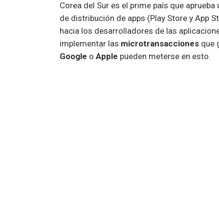
Corea del Sur es el prime país que aprueba 
de distribución de apps (Play Store y App St
hacia los desarrolladores de las aplicacion
implementar las
microtransacciones
que g
Google
o
Apple
pueden meterse en esto.
Es un duro golpe para ambas compañías, pu
pago en
Fortnite
de móviles, y ahora están 
todas deben ser a través de su plataforma,
cumplen con esta regla, pueden enfrentarse
Vía
ElChapuzasInformático
app
Epic Games
Fortnite
microtransacciones