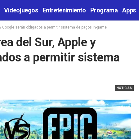
Videojuegos
Entretenimiento
Programa
Apps
 y Google serán obligados a permitir sistema de pagos in-game
ea del Sur, Apple y
ados a permitir sistema
NOTICIAS