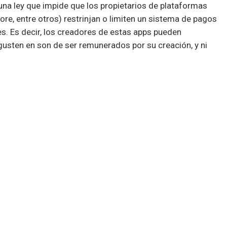
una ley que impide que los propietarios de plataformas
ore, entre otros) restrinjan o limiten un sistema de pagos
es. Es decir, los creadores de estas apps pueden
usten en son de ser remunerados por su creación, y ni
es todo comenzó con la limitación de este sistema de
exigiendo que si es que se van a permitir transacciones,
 no con apps externas. Si es que los desarrolladores no
 a multas severas.
sistema de pagos
videojuegos