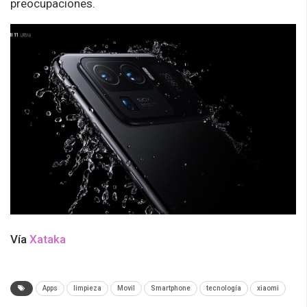
preocupaciones.
Vía
Xataka
Apps
limpieza
Movil
Smartphone
tecnología
xiaomi