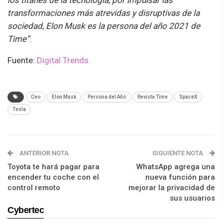
los titanes de la tecnología, por impulsar las
transformaciones más atrevidas y disruptivas de la
sociedad, Elon Musk es la persona del año 2021 de
Time”
.
Fuente:
Digital Trends
Ceo
Elon Musk
Persona del Año
Revista Time
SpaceX
Tesla
ANTERIOR NOTA
SIGUIENTE NOTA
Toyota te hará pagar para
WhatsApp agrega una
encender tu coche con el
nueva función para
control remoto
mejorar la privacidad de
sus usuarios
Cybertec