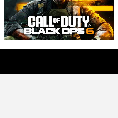
Tecnología
Videojuegos
Entretenimiento
Programa
Apps
Podcast
Tienda TEC