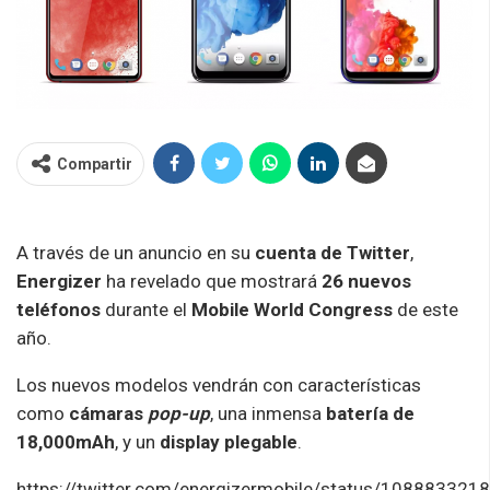
Compartir
A través de un anuncio en su
cuenta de Twitter
,
Energizer
ha revelado que mostrará
26 nuevos
teléfonos
durante el
Mobile World Congress
de este
año.
Los nuevos modelos vendrán con características
como
cámaras
pop-up
, una inmensa
batería de
18,000mAh
, y un
display plegable
.
https://twitter.com/energizermobile/status/10888332