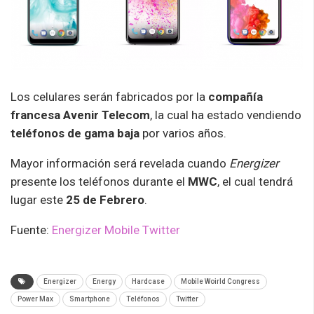
Los celulares serán fabricados por la
compañía
francesa
Avenir Telecom
, la cual ha estado vendiendo
teléfonos de gama baja
por varios años.
Mayor información será revelada cuando
Energizer
presente los teléfonos durante el
MWC
, el cual tendrá
lugar este
25 de Febrero
.
Fuente:
Energizer Mobile Twitter
Energizer
Energy
Hardcase
Mobile Woirld Congress
Power Max
Smartphone
Teléfonos
Twitter