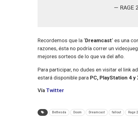
— RAGE 2
Recordemos que la ‘
Dreamcast
‘ es una c
razones, ésta no podría correr un videojueg
mejores sorteos de lo que va del año.
Para participar, no dudes en visitar el link 
estará disponible para
PC, PlayStation 4 y
Vía
Twitter
Bethesda
Doom
Dreamcast
fallout
Rage 2