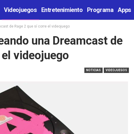
Videojuegos
Entretenimiento
Programa
Apps
ast de Rage 2 que sí corre el videojuego
teando una Dreamcast de
 el videojuego
NOTICIAS
VIDEOJUEGOS