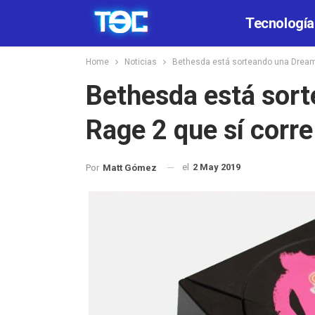
Tecnología
Home
Noticias
Bethesda está sorteando una Dreamc
Bethesda está sor
Rage 2 que sí corre
el
2 May 2019
Por
Matt Gómez