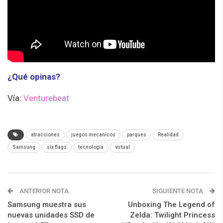
¿Qué opinas?
Vía:
Venturebeat
atracciones
juegos mecanicos
parques
Realidad
Samsung
six flags
tecnología
virtual
ANTERIOR NOTA
SIGUIENTE NOTA
Samsung muestra sus
Unboxing The Legend of
nuevas unidades SSD de
Zelda: Twilight Princess