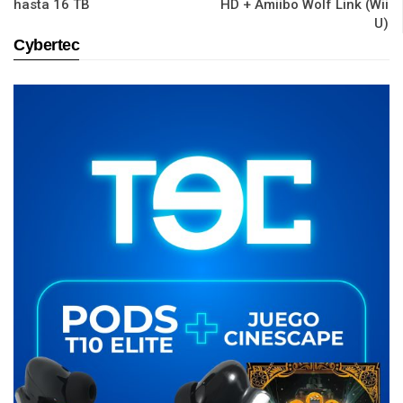
hasta 16 TB
HD + Amiibo Wolf Link (Wii
U)
Cybertec