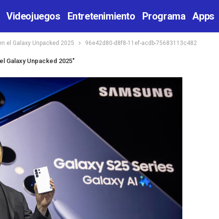
Videojuegos
Entretenimiento
Programa
Apps
en el Galaxy Unpacked 2025
96e42d80-d8f8-11ef-acdb-75683113c482
 el Galaxy Unpacked 2025"