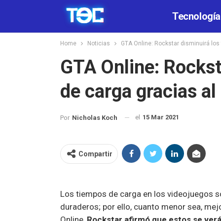
Tecnología
Home
Noticias
GTA Online: Rockstar disminuirá los 
GTA Online: Rockst
de carga gracias al 
el
15 Mar 2021
Por
Nicholas Koch
Compartir
Los tiempos de carga en los videojuegos so
duraderos; por ello, cuanto menor sea, mej
Online,
Rockstar afirmó que estos se verá