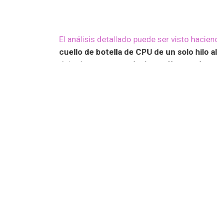
El análisis detallado puede ser visto haciend
cuello de botella de CPU de un solo hilo al
debería tomarme
más de un día a un desar
El juego, al iniciar, tiene que analizar los
63,
hecho esto, el código de
Rockstar
elabora 
tiempo. Lo que
Tostercx
ha propuesto, es 
que facilite el análisis.
“Tras una exhaustiva
investigación
, podemo
del juego relacionado con los tiempos de 
mejorarse”
, comunicó
Rockstar.
“Como res
implementarán
en una próxima actualizació