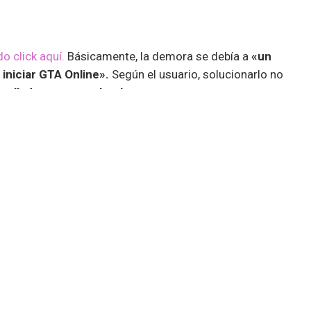
o click aquí.
Básicamente, la demora se debía a
«un
 iniciar GTA Online».
Según el usuario, solucionarlo no
rollador para resolverlo.
000 elementos
que conforman el mundo virtual. Una vez
una rutina de
deduplicación,
cosa que toma aun más
crear un archivo
.dll
que pueda colocarse en GTA Online y
s confirmar que el jugador reveló
un aspecto del código
carga
de la versión para PC de GTA Online que podría
ultado, hemos realizado algunos cambios que se
n del título”
.