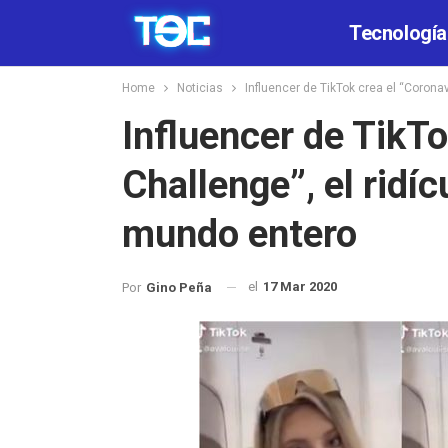
Tecnología
Home
Noticias
Influencer de TikTok crea el “Corona
Influencer de TikTo
Challenge”, el ridíc
mundo entero
el
17 Mar 2020
Por
Gino Peña