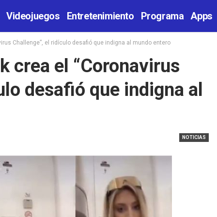
Videojuegos
Entretenimiento
Programa
Apps
virus Challenge”, el ridículo desafió que indigna al mundo entero
k crea el “Coronavirus
ulo desafió que indigna al
NOTICIAS