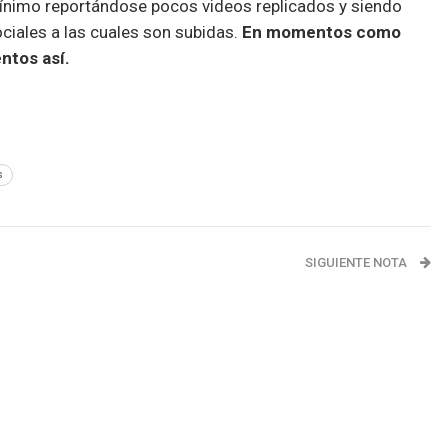
mínimo reportándose pocos videos replicados y siendo
ciales a las cuales son subidas.
En momentos como
ntos así.
s
SIGUIENTE NOTA
la
TEC Podcast T2 E4 – El coronavirus canceló todo
¿Ahora qué hacemos?