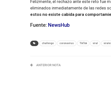
Felizmente, el rechazo ante este reto fue 
eliminados inmediatamente de las redes so
estos no existe cabida para comportamie
Fuente:
NewsHub
challenge
coronavirus
TikTok
viral
virale
ANTERIOR NOTA
Modo Oscuro: Te contamos los beneficios de 
tendencia de las aplicaciones móviles