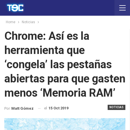
Home
Noticias
Chrome: Así es la
herramienta que
‘congela’ las pestañas
abiertas para que gasten
menos ‘Memoria RAM’
NOTICIAS
el
15 Oct 2019
Por
Matt Gómez