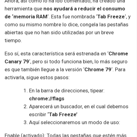
Ahora, así como lo ha ido comentado, ha creado una
herramienta que
nos ayudará a reducir el consumo
de ‘memoria RAM
‘. Esta fue nombrada ‘
Tab Freeze
‘, y
como su mismo nombre lo dice, congela las pestañas
abiertas que no han sido utilizadas por un breve
tiempo.
Eso sí, esta característica será estrenada en ‘
Chrome
Canary 79
‘, pero si todo funciona bien, lo más seguro
es que también llegue a la versión ‘
Chrome 79
‘. Para
activarla, sigue estos pasos:
En la barra de direcciones, tipear:
chrome://flags
Aparecerá un buscador, en el cual debemos
escribir
‘Tab Freeze’
Aquí seleccionaremos un modo de uso:
Enable (activado): Todas las pestañas que estén más