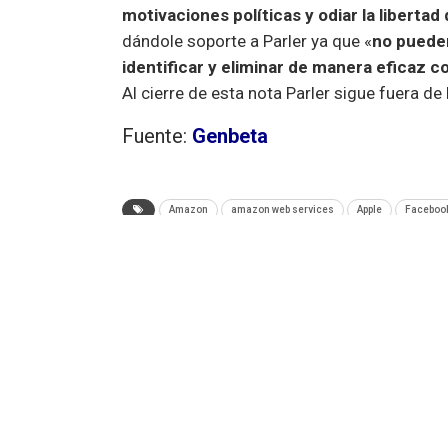
motivaciones políticas y odiar la libertad
dándole soporte a Parler ya que «
no pueden
identificar y eliminar de manera eficaz c
Al cierre de esta nota Parler sigue fuera de
Fuente:
Genbeta
Amazon
amazon web services
Apple
Faceboo
ANTERIOR NOTA
Microsoft se burla de la polémica de WhatsA
Facebook recomendando Skype