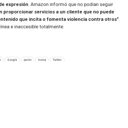
 de expresión
. Amazon informó que no podían seguir
 proporcionar servicios a un cliente que no puede
ontenido que incita o fomenta violencia contra otros”
.
 línea e inaccesible totalmente.
k
Google
parler
trump
Twitter
SIGUIENTE NOTA
pp y
Targus presenta una luz ‘exterminadora de
bacterias’ para nuestros teclados