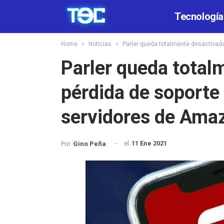
Tecnología
Home
Noticias
Parler queda totalmente desactivada
Parler queda total
pérdida de soporte
servidores de Am
el
11 Ene 2021
Por
Gino Peña