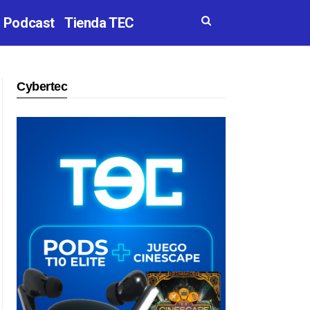
Podcast
Tienda TEC
Cybertec