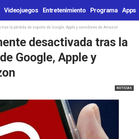
Videojuegos
Entretenimiento
Programa
Apps
 tras la pérdida de soporte de Google, Apple y servidores de Amazon
mente desactivada tras la
 de Google, Apple y
azon
NOTICIAS