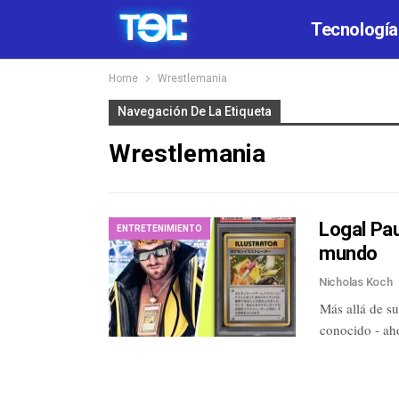
Tecnología
Home
Wrestlemania
Navegación De La Etiqueta
Wrestlemania
Logal Pau
ENTRETENIMIENTO
mundo
Nicholas Koch
Más allá de s
conocido - ah