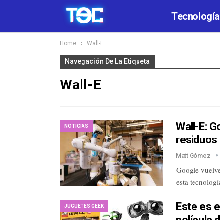
Tecnología
Home
Wall-E
Navegación De La Etiqueta
Wall-E
Wall-E: G
NOTICIAS
residuos 
Matt Gómez
Google vuelve 
esta tecnolog
Este es e
JUGUETES GEEK
película 