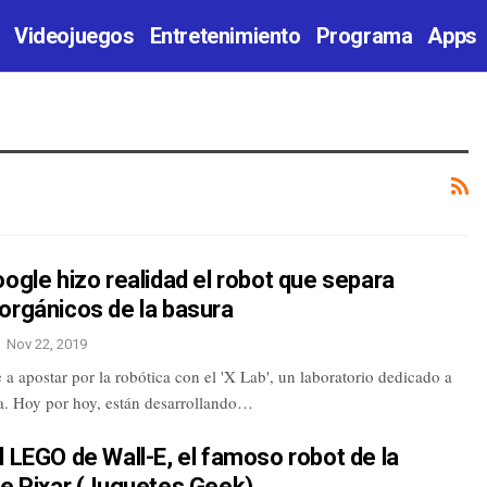
Videojuegos
Entretenimiento
Programa
Apps
oogle hizo realidad el robot que separa
orgánicos de la basura
Nov 22, 2019
a apostar por la robótica con el 'X Lab', un laboratorio dedicado a
ía. Hoy por hoy, están desarrollando…
l LEGO de Wall-E, el famoso robot de la
de Pixar (Juguetes Geek)