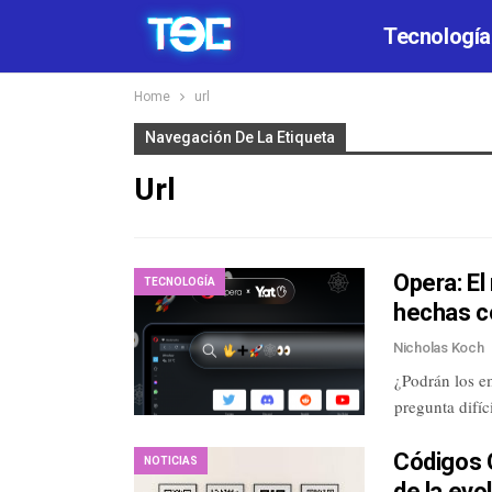
Tecnología
Home
url
Navegación De La Etiqueta
Url
Opera: El
TECNOLOGÍA
hechas c
Nicholas Koch
¿Podrán los e
pregunta difí
Códigos Q
NOTICIAS
de la evo