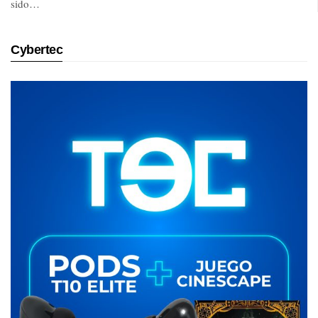
sido…
Cybertec