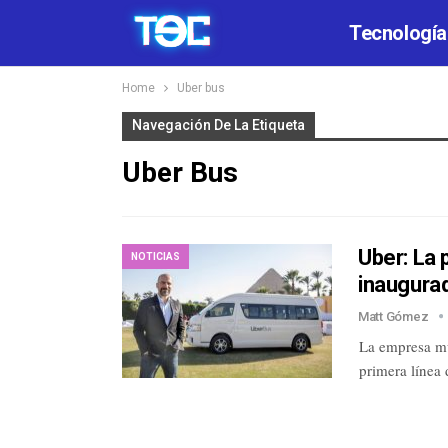
Tecnología
Home
Uber bus
Navegación De La Etiqueta
Uber Bus
Uber: La 
NOTICIAS
inaugura
Matt Gómez
La empresa mul
primera líne