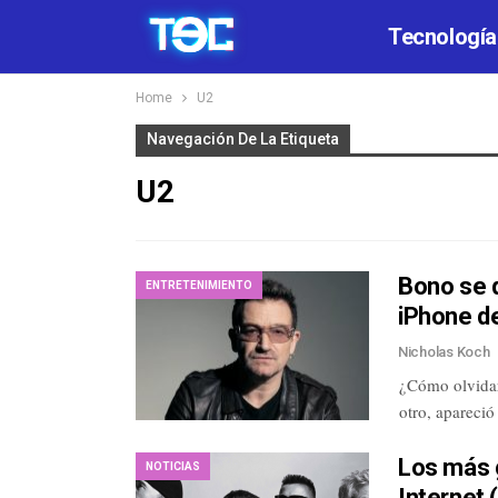
Tecnología
Home
U2
Navegación De La Etiqueta
U2
Bono se d
ENTRETENIMIENTO
iPhone d
Nicholas Koch
¿Cómo olvidar
otro, apareció
Los más 
NOTICIAS
Internet 