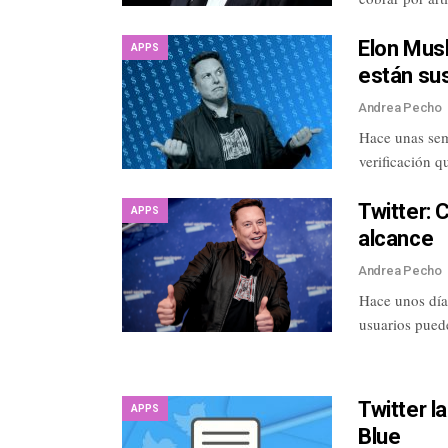
Elon Mus
APPS
están sus
Andrea Pecho
Hace unas sem
verificación q
Twitter: 
APPS
alcance
Andrea Pecho
Hace unos días
usuarios puede
Twitter l
APPS
Blue