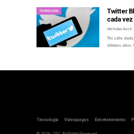
Twitter B
TECNOLOGÍA
cada vez
Nicholas Koch
No cabe duda q
últimos años
Tecnología
Videojuegos
Entretenimiento
P
© 2026 - TEC. All Rights Reserved.