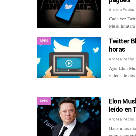
Andrea Pecho
Cada vez Twit
Musk limitará
Twitter B
APPS
horas
Andrea Pecho
Ayer Elon Mus
videos de dos
Elon Musk
APPS
leído en 
Andrea Pecho
Hace unos día
cobrar por art