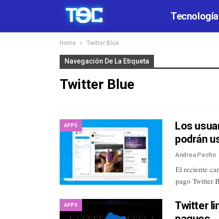
Tecnología
Home
Twitter Blue
Navegación De La Etiqueta
Twitter Blue
Los usuar
APPS
podrán u
Andrea Pecho
El reciente ca
pago Twitter B
Twitter l
APPS
pagues