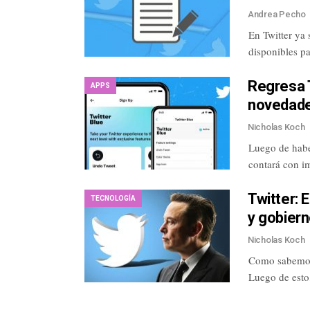
Andrea Pecho
En Twitter ya 
disponibles p
Regresa 
APPS
novedad
Nicholas Koch
Luego de haber
contará con i
Twitter: 
TECNOLOGÍA
y gobiern
Nicholas Koch
Como sabemos,
Luego de esto