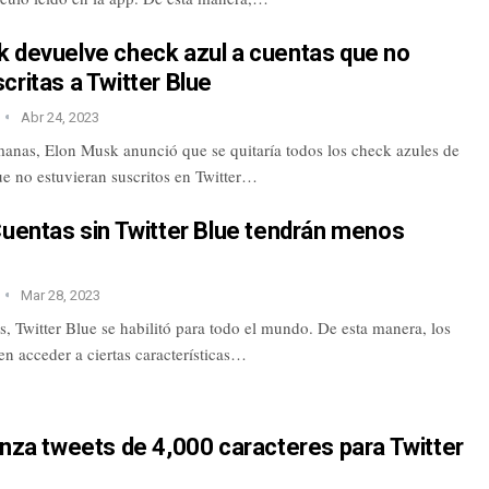
k devuelve check azul a cuentas que no
critas a Twitter Blue
Abr 24, 2023
anas, Elon Musk anunció que se quitaría todos los check azules de
ue no estuvieran suscritos en Twitter…
Cuentas sin Twitter Blue tendrán menos
Mar 28, 2023
, Twitter Blue se habilitó para todo el mundo. De esta manera, los
n acceder a ciertas características…
anza tweets de 4,000 caracteres para Twitter