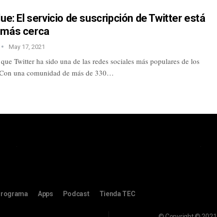
lue: El servicio de suscripción de Twitter está
 más cerca
May 17, 2021
ue Twitter ha sido una de las redes sociales más populares de los
. Con una comunidad de más de 330…
rograma
Apps
Podcast
Tienda TEC
© Copyright © 2021