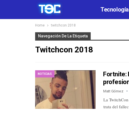
Tecnología
Home
twitchcon 2018
Navegación De La Etiqueta
Twitchcon 2018
Fortnite:
NOTICIAS
profesion
Matt Gómez
La TwitchCon 
trata del fal