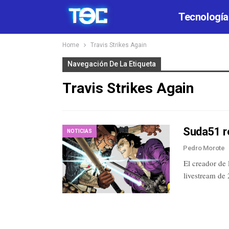
Tecnología
Home
Travis Strikes Again
Navegación De La Etiqueta
Travis Strikes Again
Suda51 re
NOTICIAS
Pedro Morote
El creador de
livestream de 