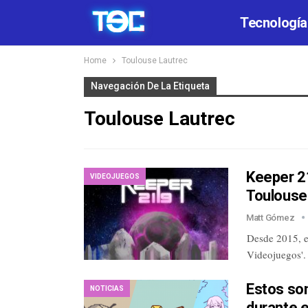
Tecnología
Home
Toulouse Lautrec
Navegación De La Etiqueta
Toulouse Lautrec
Keeper 2
VIDEOJUEGOS
Toulouse
Matt Gómez
Desde 2015, el
Videojuegos'.
Estos so
NOTICIAS
durante e