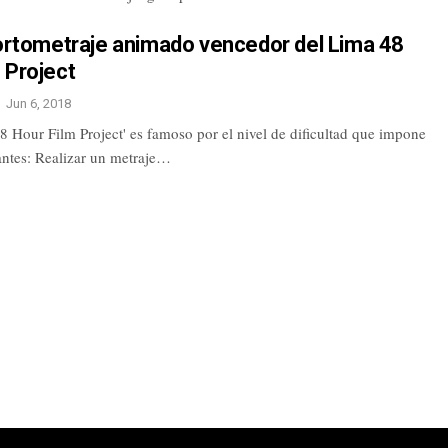
cortometraje animado vencedor del Lima 48
 Project
Jun 6, 2018
8 Hour Film Project' es famoso por el nivel de dificultad que impone
antes: Realizar un metraje…