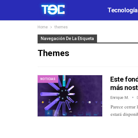
Tecnología
Home
themes
Navegación De La Etiqueta
Themes
Este fond
NOTICIAS
más nost
Enrique M.
Parece cerrar
estará dispon