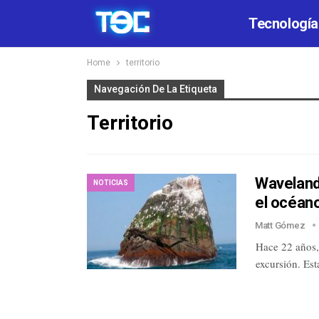
Tecnología
Home
territorio
Navegación De La Etiqueta
Territorio
Waveland:
NOTICIAS
el océan
Matt Gómez
Hace 22 años,
excursión. Es