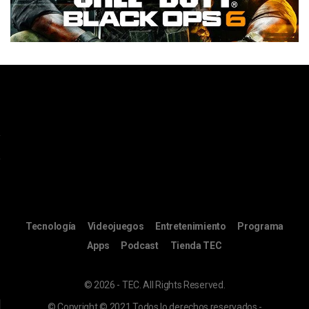
Tecnología
Videojuegos
Entretenimiento
Programa
Apps
Podcast
Tienda TEC
© 2026 - TEC. All Rights Reserved.
© Copyright © 2021 Todos lo derechos reservados -