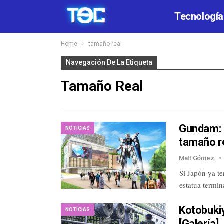
Tecnología
Home
tamaño real
Navegación De La Etiqueta
Tamaño Real
Gundam: J
NOTICIAS
tamaño r
Matt Gómez
Si Japón ya te
estatua termin
Kotobuki
NOTICIAS
[Galería]