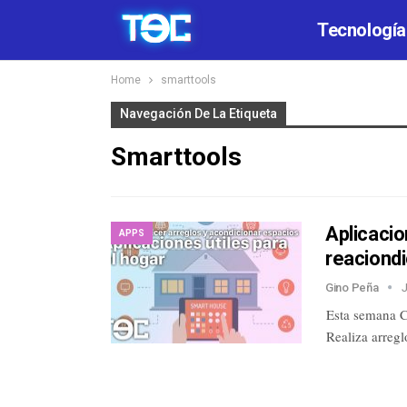
Tecnología
Home
smarttools
Navegación De La Etiqueta
Smarttools
Aplicacio
APPS
reaciond
Gino Peña
J
Esta semana Ch
Realiza arreg