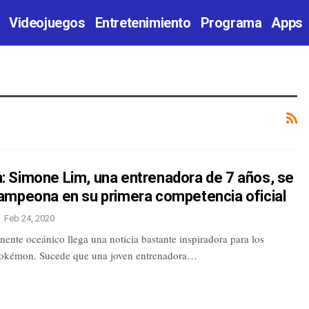
Videojuegos
Entretenimiento
Programa
Apps
 Simone Lim, una entrenadora de 7 años, se
ampeona en su primera competencia oficial
Feb 24, 2020
nente oceánico llega una noticia bastante inspiradora para los
pokémon. Sucede que una joven entrenadora…