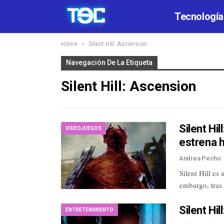
Tecnología
Home
Silent Hill: Ascension
Navegación De La Etiqueta
Silent Hill: Ascension
Silent Hi
VIDEOJUEGOS
estrena 
Andrea Pecho
Silent Hill es
embargo, tras
Silent Hi
ENTRETENIMIENTO