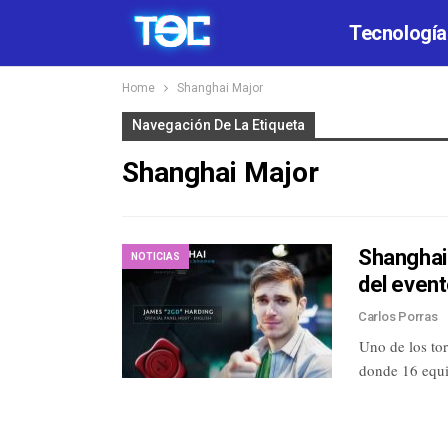
Tecnología
Home
Shanghai Major
Navegación De La Etiqueta
Shanghai Major
Shanghai 
NOTICIAS
del event
Carlos Porras
Uno de los to
donde 16 equ