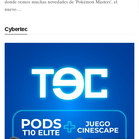
donde vemos muchas novedades de 'Pokémon Masters', el
nuevo…
Cybertec