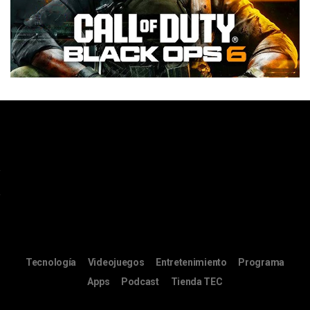
Tecnología
Videojuegos
Entretenimiento
Programa
Apps
Podcast
Tienda TEC