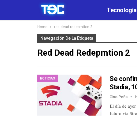
Tecnología
Home
red dead redepmtion 2
Navegación De La Etiqueta
Red Dead Redepmtion 2
Se confir
NOTICIAS
Stadia, 
Gino Peña
El día de ayer
futuro via St