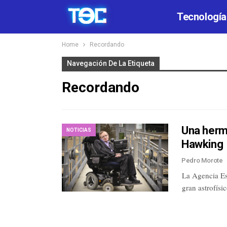
Tecnología
Home
Recordando
Navegación De La Etiqueta
Recordando
Una herm
NOTICIAS
Hawking
Pedro Morote
La Agencia Es
gran astrofís