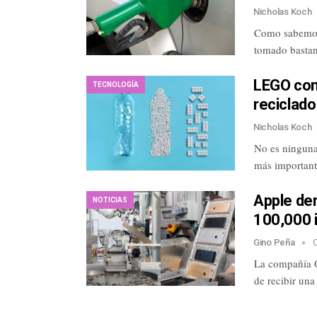
Nicholas Koch
Como sabemos, 
tomado bastan
LEGO comi
TECNOLOGÍA
reciclado
Nicholas Koch
No es ninguna
más important
Apple de
NOTICIAS
100,000 
Gino Peña
O
La compañía G
de recibir u