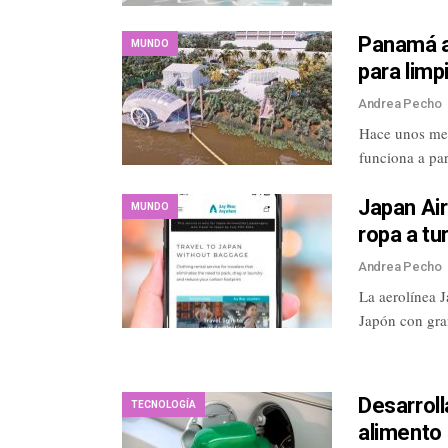
Panamá a
MUNDO
para limpi
Andrea Pecho
Hace unos mes
funciona a pa
Japan Air
MUNDO
ropa a tu
Andrea Pecho
La aerolínea J
Japón con gra
Desarroll
TECNOLOGÍA
alimento