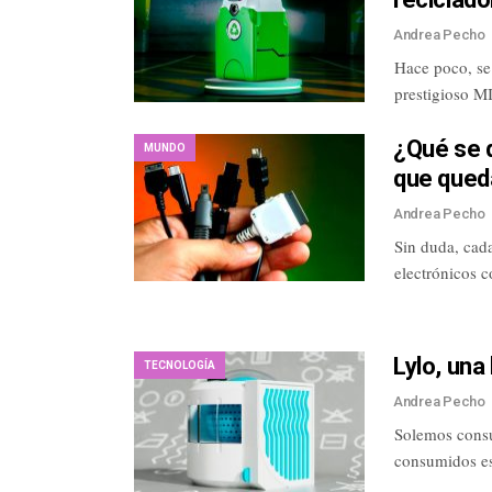
Andrea Pecho
Hace poco, se
prestigioso M
¿Qué se d
MUNDO
que qued
Andrea Pecho
Sin duda, cad
electrónicos 
Lylo, una
TECNOLOGÍA
Andrea Pecho
Solemos consu
consumidos es