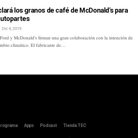
clará los granos de café de McDonald’s para
autopartes
Dic 4, 2019
, Ford y McDonald's firman una gran colaboración con la intención de
ambio climático. El fabricante de…
rograma
Apps
Podcast
Tienda TEC