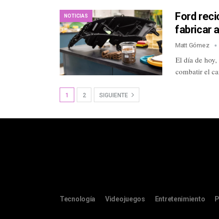
Ford reci
NOTICIAS
fabricar 
Matt Gómez
El día de hoy
combatir el c
1
2
SIGUIENTE
Tecnología
Videojuegos
Entretenimiento
P