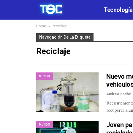
Tecnología
Home
reciclaje
Navegación De La Etiqueta
Reciclaje
Nuevo mét
MUNDO
vehículos
Andrea Pecho
Recientemente
recuperar alum
Joven pe
MUNDO
reciclado