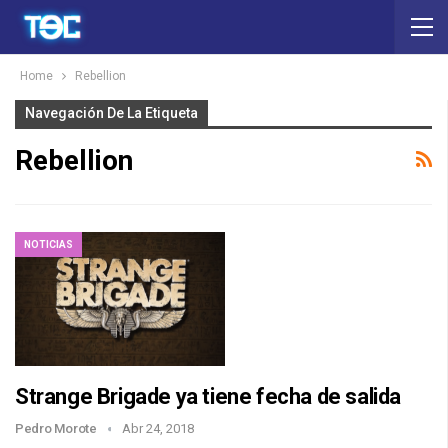
Home
Rebellion
Navegación De La Etiqueta
Rebellion
NOTICIAS
Strange Brigade ya tiene fecha de salida
Pedro Morote
Abr 24, 2018