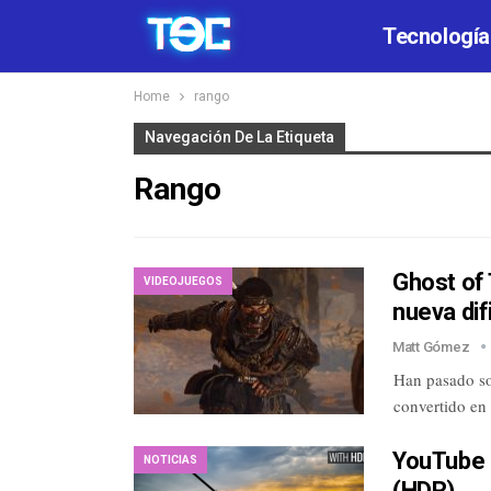
Tecnología
Home
rango
Navegación De La Etiqueta
Rango
Ghost of
VIDEOJUEGOS
nueva dif
Matt Gómez
Han pasado so
convertido en
YouTube 
NOTICIAS
(HDR)