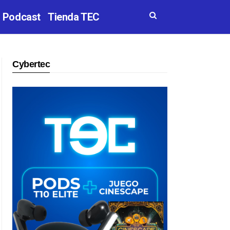
Podcast
Tienda TEC
Cybertec