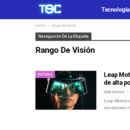
Tecnología
Home
rango de visión
Navegación De La Etiqueta
Rango De Visión
Leap Mot
NOTICIAS
de alta p
Matt Gómez
Leap Motion e
movimientos h