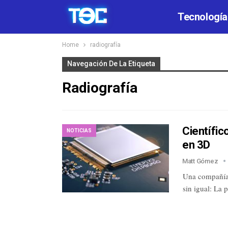
Tecnología
Home
radiografía
Navegación De La Etiqueta
Radiografía
Científic
NOTICIAS
en 3D
Matt Gómez
Una compañía 
sin igual: La 