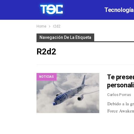
Tecnología
Home
r2d2
Navegación De La Etiqueta
R2d2
Te presen
NOTICIAS
personal
Carlos Porras
Debido a la gr
Force Awaken