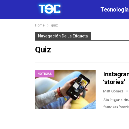
Tecnología
Home
quiz
Navegación De La Etiqueta
Quiz
Instagra
NOTICIAS
‘stories’
Matt Gómez
Sin lugar a du
famosas 'stori