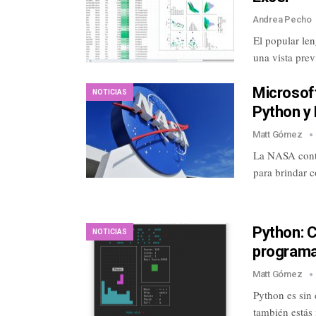
Andrea Pecho
El popular le
una vista pre
Microsoft
NOTICIAS
Python y
Matt Gómez
La NASA contin
para brindar 
Python: C
NOTICIAS
programac
Matt Gómez
Python es sin
también estás