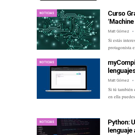
Curso Gra
NOTICIAS
‘Machine
Matt Gómez
Si estás inter
protagonista e
myCompil
NOTICIAS
lenguaje
Matt Gómez
Si tú también 
en ella puede
Python: U
NOTICIAS
lenguaje 