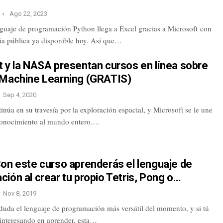
Ago 22, 2023
nguaje de programación Python llega a Excel gracias a Microsoft con
via pública ya disponible hoy. Así que…
 y la NASA presentan cursos en línea sobre
 Machine Learning (GRATIS)
Sep 4, 2020
úa en su travesía por la exploración espacial, y Microsoft se le une
conocimiento al mundo entero.…
on este curso aprenderás el lenguaje de
ión al crear tu propio Tetris, Pong o…
Nov 8, 2019
 duda el lenguaje de programación más versátil del momento, y si tú
 interesando en aprender, esta…