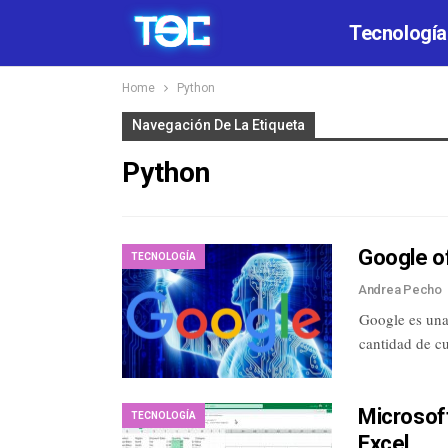
Tecnología
Home
Python
Navegación De La Etiqueta
Python
Google of
TECNOLOGÍA
Andrea Pecho
Google es una
cantidad de c
Microsoft
TECNOLOGÍA
Excel