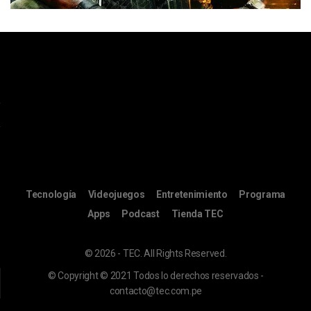
Tecnología
Videojuegos
Entretenimiento
Programa
Apps
Podcast
Tienda TEC
© 2026 - TEC. All Rights Reserved.
© Copyright © 2021 Todos lo derechos reservados -
contacto@tec.com.pe