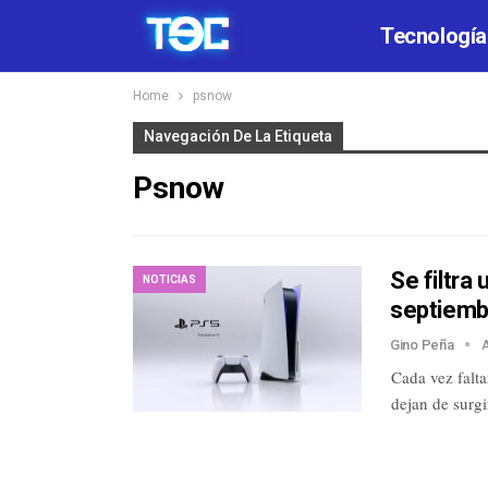
Tecnología
Home
psnow
Navegación De La Etiqueta
Psnow
Se filtra
NOTICIAS
septiemb
Gino Peña
Cada vez falta
dejan de surgi