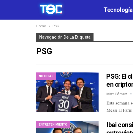
Tecnología
Home
PSG
Navegación De La Etiqueta
PSG
PSG: El c
NOTICIAS
en cript
Matt Gómez
Esta semana se
Messi al Paris
Ibai con
ENTRETENIMIENTO
entrevis