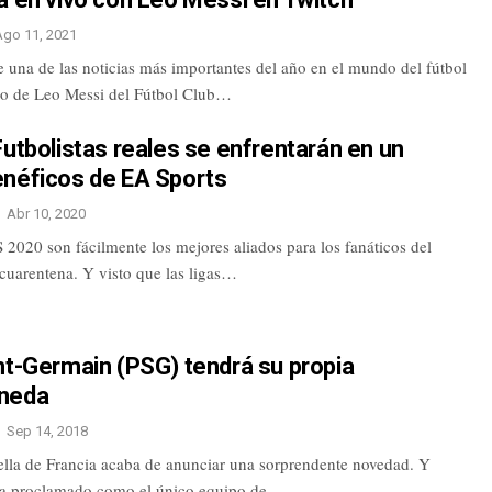
Ago 11, 2021
 una de las noticias más importantes del año en el mundo del fútbol
tiro de Leo Messi del Fútbol Club…
Futbolistas reales se enfrentarán en un
enéficos de EA Sports
Abr 10, 2020
2020 son fácilmente los mejores aliados para los fanáticos del
 cuarentena. Y visto que las ligas…
nt-Germain (PSG) tendrá su propia
neda
Sep 14, 2018
rella de Francia acaba de anunciar una sorprendente novedad. Y
ha proclamado como el único equipo de…