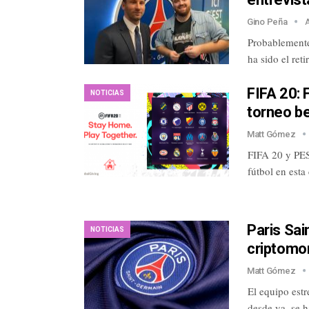
Gino Peña
Probablemente
ha sido el re
FIFA 20: 
NOTICIAS
torneo b
Matt Gómez
FIFA 20 y PES 
fútbol en esta
Paris Sai
NOTICIAS
criptomo
Matt Gómez
El equipo est
desde ya, se 